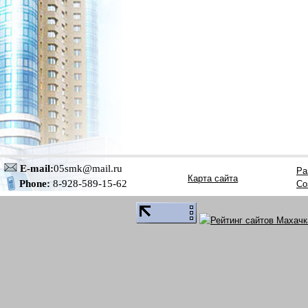
E-mail:
05smk@mail.ru
Ра
Карта сайта
Со
Phone:
8-928-589-15-62